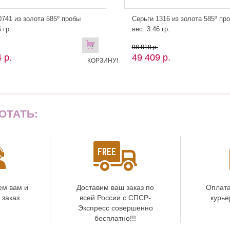
741 из золота 585º пробы
Серьги 1316 из золота 585º пр
 гр.
вес: 3.46 гр.
В
98 818 р.
 р.
49 409 р.
КОРЗИНУ!
ОТАТЬ:
ем вам и
Доставим ваш заказ по
Оплата
 заказ
всей России с СПСР-
курье
Экспресс совершенно
бесплатно!!!