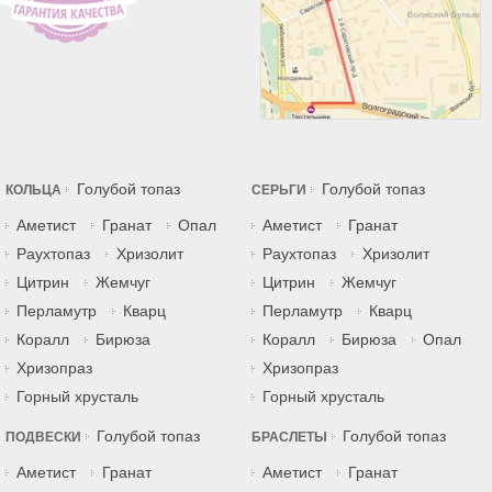
Голубой топаз
Голубой топаз
КОЛЬЦА
СЕРЬГИ
Аметист
Гранат
Опал
Аметист
Гранат
Раухтопаз
Хризолит
Раухтопаз
Хризолит
Цитрин
Жемчуг
Цитрин
Жемчуг
Перламутр
Кварц
Перламутр
Кварц
Коралл
Бирюза
Коралл
Бирюза
Опал
Хризопраз
Хризопраз
Горный хрусталь
Горный хрусталь
Голубой топаз
Голубой топаз
ПОДВЕСКИ
БРАСЛЕТЫ
Аметист
Гранат
Аметист
Гранат