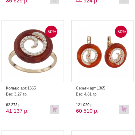
85 629 р.
44 924 р.
-50%
-50%
Кольцо арт.1365
Серьги арт.1365
Вес 3.27 гр.
Вес 4.81 гр.
82 273 р.
121 020 р.
41 137 р.
60 510 р.