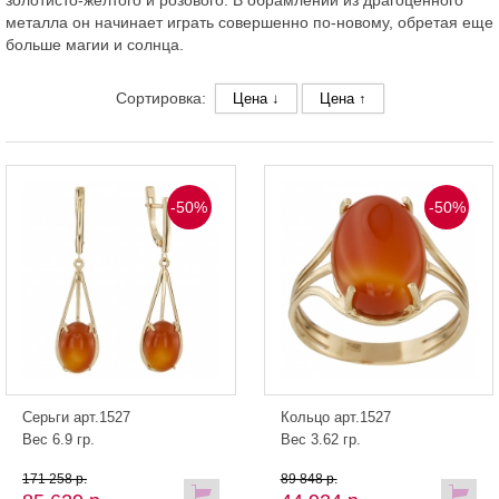
золотисто-желтого и розового. В обрамлении из драгоценного
металла он начинает играть совершенно по-новому, обретая еще
больше магии и солнца.
Сортировка:
Цена ↓
Цена ↑
-50%
-50%
Серьги арт.1527
Кольцо арт.1527
Вес 6.9 гр.
Вес 3.62 гр.
171 258 р.
89 848 р.