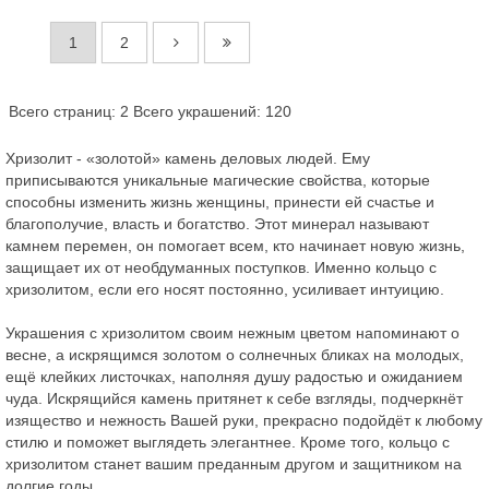
1
2
Всего страниц: 2
Всего украшений: 120
Хризолит - «золотой» камень деловых людей. Ему
приписываются уникальные магические свойства, которые
способны изменить жизнь женщины, принести ей счастье и
благополучие, власть и богатство. Этот минерал называют
камнем перемен, он помогает всем, кто начинает новую жизнь,
защищает их от необдуманных поступков. Именно кольцо с
хризолитом, если его носят постоянно, усиливает интуицию.
Украшения с хризолитом своим нежным цветом напоминают о
весне, а искрящимся золотом о солнечных бликах на молодых,
ещё клейких листочках, наполняя душу радостью и ожиданием
чуда. Искрящийся камень притянет к себе взгляды, подчеркнёт
изящество и нежность Вашей руки, прекрасно подойдёт к любому
стилю и поможет выглядеть элегантнее. Кроме того, кольцо с
хризолитом станет вашим преданным другом и защитником на
долгие годы.