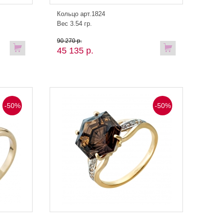
Кольцо арт.1824
Вес 3.54 гр.
90 270 р.
45 135 р.
-50%
-50%