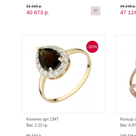
81 345 р.
94 248 р.
40 673 р.
47 124
-50%
Колечко арт.1347
Кольцо 
Вес 2.23 гр.
Вес 4.87