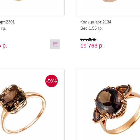
арт.2301
Кольцо арт.2134
 гр.
Вес 1.55 гр.
39 525 р.
 р.
19 763 р.
-50%