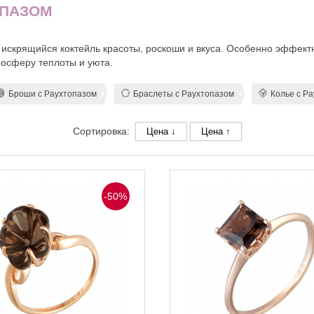
ОПАЗОМ
о искрящийся коктейль красоты, роскоши и вкуса. Особенно эффек
осферу теплоты и уюта.
Броши с Раухтопазом
Браслеты с Раухтопазом
Колье с Р
Сортировка:
Цена ↓
Цена ↑
-50%