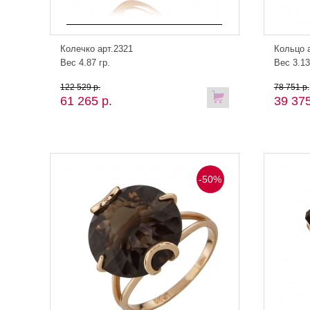
Колечко арт.2321
Кольцо 
Вес 4.87 гр.
Вес 3.13
122 529 р.
78 751 р.
61 265 р.
39 375
-50%