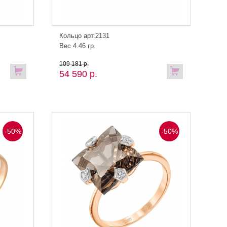
Кольцо арт.2131
Вес 4.46 гр.
109 181 р.
54 590 р.
-50%
-50%