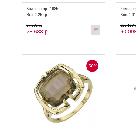
Колечко арт.1985
Кольцо 
Вес 2.25 гр.
Вес 4.91
57 375 р.
120 197 р
28 688 р.
60 098
-50%