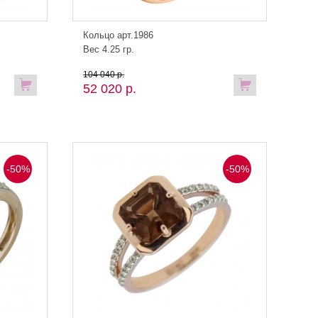
Кольцо арт.1986
Вес 4.25 гр.
104 040 р.
52 020 р.
-50%
-50%