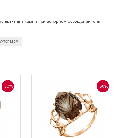
тно выглядят камни при вечернем освещении, они
аухтопазом
-50%
-50%