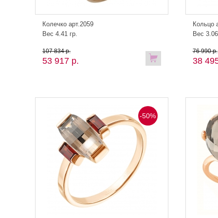
Колечко арт.2059
Кольцо 
Вес 4.41 гр.
Вес 3.06
107 834 р.
76 990 р.
53 917 р.
38 495
-50%