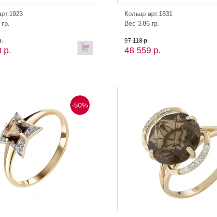
арт.1923
Кольцо арт.1831
 гр.
Вес 3.86 гр.
.
97 118 р.
 р.
48 559 р.
-50%