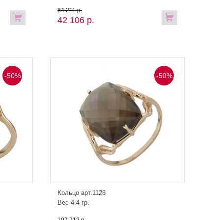
84 211 р.
42 106 р.
-50%
-50%
Кольцо арт.1128
Вес 4.4 гр.