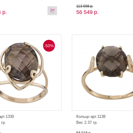
113 098 р.
 р.
56 549 р.
-50%
арт.1330
Кольцо арт.1138
 гр.
Вес 2.37 гр.