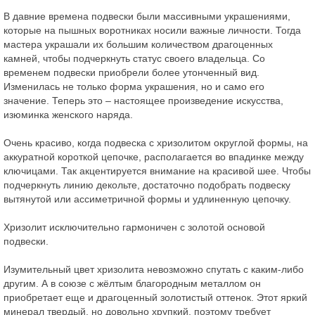
В давние времена подвески были массивными украшениями,
которые на пышных воротниках носили важные личности. Тогда
мастера украшали их большим количеством драгоценных
камней, чтобы подчеркнуть статус своего владельца. Со
временем подвески приобрели более утонченный вид.
Изменилась не только форма украшения, но и само его
значение. Теперь это – настоящее произведение искусства,
изюминка женского наряда.
Очень красиво, когда подвеска с хризолитом округлой формы, на
аккуратной короткой цепочке, располагается во впадинке между
ключицами. Так акцентируется внимание на красивой шее. Чтобы
подчеркнуть линию декольте, достаточно подобрать подвеску
вытянутой или ассиметричной формы и удлиненную цепочку.
Хризолит исключительно гармоничен с золотой основой
подвески.
Изумительный цвет хризолита невозможно спутать с каким-либо
другим. А в союзе с жёлтым благородным металлом он
приобретает еще и драгоценный золотистый оттенок. Этот яркий
минерал твердый, но довольно хрупкий, поэтому требует