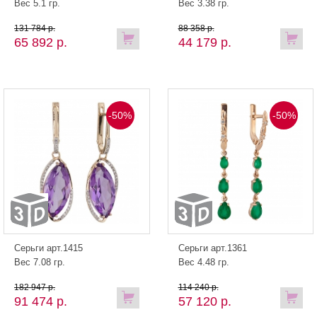
Вес 5.1 гр.
Вес 3.38 гр.
131 784 р.
88 358 р.
65 892 р.
44 179 р.
-50%
-50%
Серьги арт.1415
Серьги арт.1361
Вес 7.08 гр.
Вес 4.48 гр.
182 947 р.
114 240 р.
91 474 р.
57 120 р.