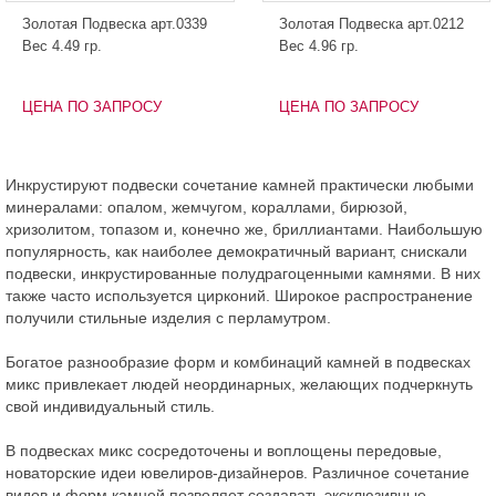
Золотая Подвеска арт.0339
Золотая Подвеска арт.0212
Вес 4.49 гр.
Вес 4.96 гр.
ЦЕНА ПО ЗАПРОСУ
ЦЕНА ПО ЗАПРОСУ
Инкрустируют подвески сочетание камней практически любыми
минералами: опалом, жемчугом, кораллами, бирюзой,
хризолитом, топазом и, конечно же, бриллиантами. Наибольшую
популярность, как наиболее демократичный вариант, снискали
подвески, инкрустированные полудрагоценными камнями. В них
также часто используется цирконий. Широкое распространение
получили стильные изделия с перламутром.
Богатое разнообразие форм и комбинаций камней в подвесках
микс привлекает людей неординарных, желающих подчеркнуть
свой индивидуальный стиль.
В подвесках микс сосредоточены и воплощены передовые,
новаторские идеи ювелиров-дизайнеров. Различное сочетание
видов и форм камней позволяет создавать эксклюзивные