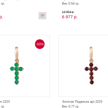
 гр.
Вес 0.54 гр.
13 954 р.
р.
6 977 р.
-50%
рт.2223
Золотая Подвеска арт.2223
 гр.
Вес 0.77 гр.