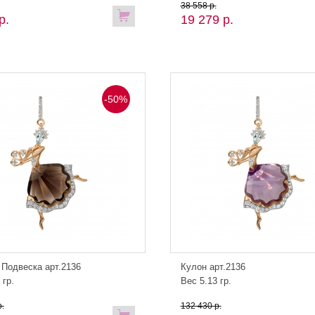
38 558 р.
р.
19 279 р.
-50%
 Подвеска арт.2136
Кулон арт.2136
 гр.
Вес 5.13 гр.
.
132 430 р.