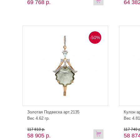
69 768 р.
64 382
-50%
Золотая Подвеска арт.2135
Кулон а
Вес 4.62 гр.
Вес 4.81
117 810 р.
117 749 р
58 905 р.
58 874