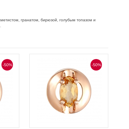
метистом, гранатом, бирюзой, голубым топазом и
.
-50%
-50%