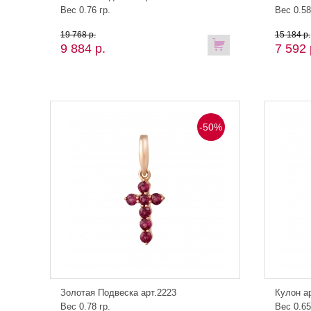
Вес 0.76 гр.
Вес 0.58
19 768 р.
15 184 р.
9 884 р.
7 592 
-50%
Золотая Подвеска арт.2223
Кулон а
Вес 0.78 гр.
Вес 0.65