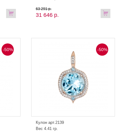
63 291 р.
31 646 р.
-50%
-50%
Кулон арт.2139
Вес 4.41 гр.