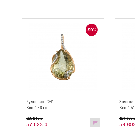
-50%
Кулон арт.2041
Золотая
Вес 4.46 гр.
Вес 4.51
115 246 р.
119 605 р
57 623 р.
59 803