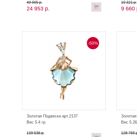
49 905 р.
19 321 р.
24 953 р.
9 660 
-50%
Золотая Подвеска арт.2137
Золотая
Вес 5.4 гр.
Вес 5.26
139 536 р.
128 765 р