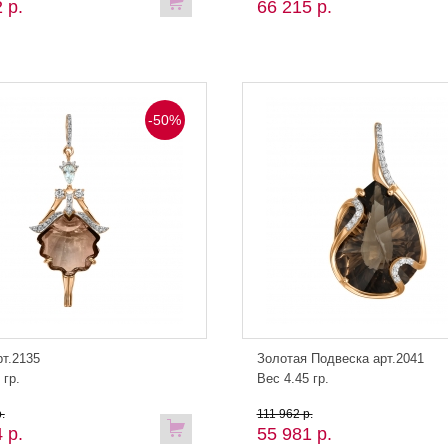
 р.
66 215 р.
-50%
рт.2135
Золотая Подвеска арт.2041
 гр.
Вес 4.45 гр.
.
111 962 р.
 р.
55 981 р.