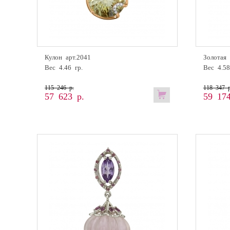
Кулон арт.2041
Золотая 
Вес 4.46 гр.
Вес 4.58
115 246 р.
118 347 р
57 623 р.
59 174