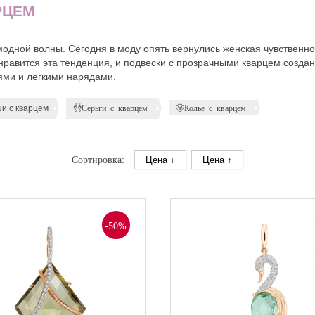
РЦЕМ
модной волны. Сегодня в моду опять вернулись женская чувствен
равится эта тенденция, и подвески с прозрачными кварцем созда
ями и легкими нарядами.
и с кварцем
Серьги с кварцем
Колье с кварцем
Сортировка:
Цена ↓
Цена ↑
-50%