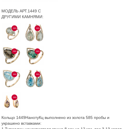
МОДЕЛЬ АРТ.1449 С
ДРУГИМИ КАМНЯМИ:
-50%
-50%
-50%
-50%
-50%
-50%
-50%
Кольцо 1449НанотуКц выполнено из золота 585 пробы и
украшено вставками:
1 Турмалин нанокристалл груша 8 мм на 12 мм, вес 3,13 карат