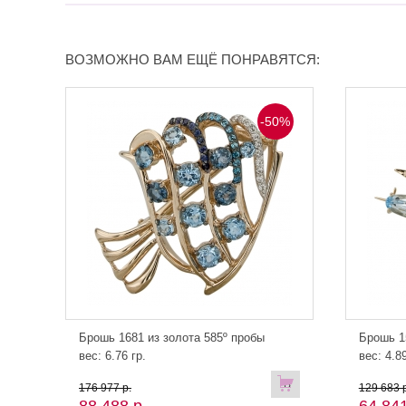
ВОЗМОЖНО ВАМ ЕЩЁ ПОНРАВЯТСЯ:
-50%
Брошь 1681 из золота 585º пробы
Брошь 1
вес: 6.76 гр.
вес: 4.89
В
176 977 р.
129 683 р
88 488 р.
64 841