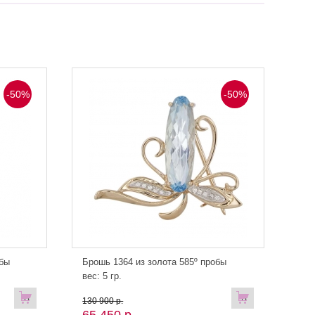
-50%
-50%
обы
Брошь 1364 из золота 585º пробы
вес: 5 гр.
В
В
130 900 р.
65 450 р.