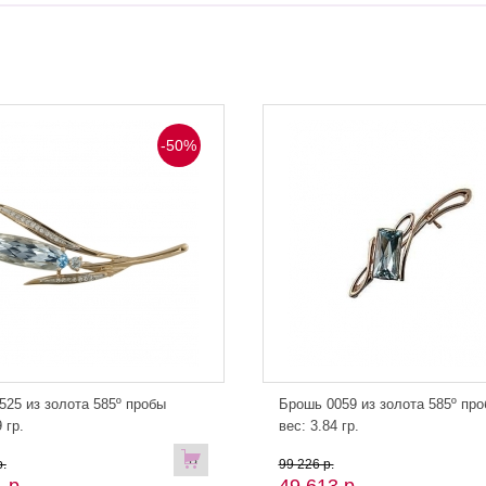
-50%
525 из золота 585º пробы
Брошь 0059 из золота 585º пр
 гр.
вес: 3.84 гр.
В
.
99 226 р.
 р.
49 613 р.