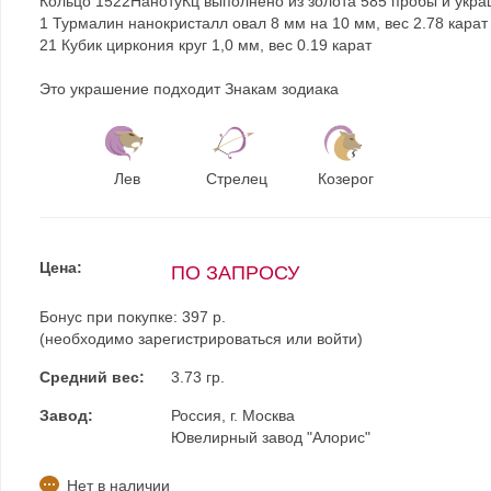
Кольцо 1522НанотуКц выполнено из золота 585 пробы и укра
1 Турмалин нанокристалл овал 8 мм на 10 мм, вес 2.78 карат
21 Кубик циркония круг 1,0 мм, вес 0.19 карат
Это украшение подходит Знакам зодиака
Лев
Стрелец
Козерог
Цена:
ПО ЗАПРОСУ
Бонус при покупке:
397 р.
(необходимо
зарегистрироваться
или
войти
)
Средний вес:
3.73 гр.
Завод:
Россия, г. Москва
Ювелирный завод "Алорис"
Нет в наличии