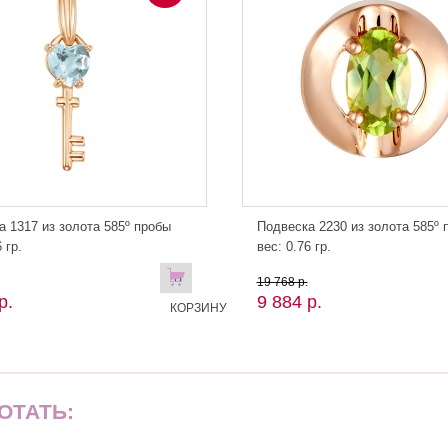
а 1317 из золота 585º пробы
Подвеска 2230 из золота 585º 
 гр.
вес: 0.76 гр.
В
19 768 р.
р.
9 884 р.
КОРЗИНУ
ОТАТЬ: