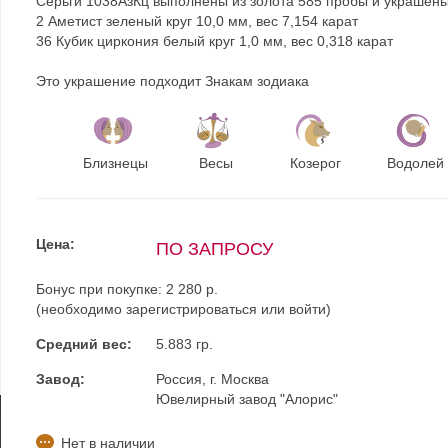
Серьги 1038АзКц выполнены из золота 585 пробы и украшены
2 Аметист зеленый круг 10,0 мм, вес 7,154 карат
36 Кубик циркония белый круг 1,0 мм, вес 0,318 карат
Это украшение подходит Знакам зодиака
Близнецы
Весы
Козерог
Водолей
Цена:
ПО ЗАПРОСУ
Бонус при покупке:
2 280 р.
(необходимо
зарегистрироваться
или
войти
)
Средний вес:
5.883 гр.
Завод:
Россия, г. Москва
Ювелирный завод "Алорис"
Нет в наличии