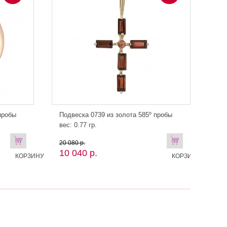
пробы
Подвеска 0739 из золота 585º пробы
вес: 0.77 гр.
В
В
20 080 р.
10 040 р.
КОРЗИНУ
КОРЗИНУ