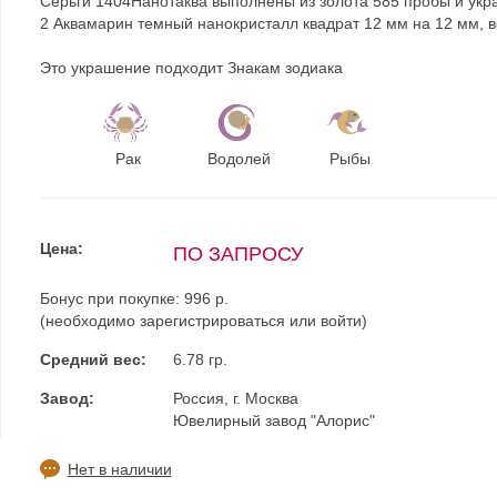
Серьги 1404Нанотаква выполнены из золота 585 пробы и укр
2 Аквамарин темный нанокристалл квадрат 12 мм на 12 мм, в
Это украшение подходит Знакам зодиака
Рак
Водолей
Рыбы
Цена:
ПО ЗАПРОСУ
Бонус при покупке:
996 р.
(необходимо
зарегистрироваться
или
войти
)
Средний вес:
6.78 гр.
Завод:
Россия, г. Москва
Ювелирный завод "Алорис"
Нет в наличии