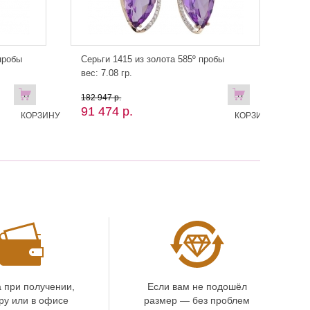
пробы
Серьги 1415 из золота 585º пробы
вес: 7.08 гр.
В
В
182 947 р.
91 474 р.
КОРЗИНУ
КОРЗИНУ
 при получении,
Если вам не подошёл
ру или в офисе
размер — без проблем