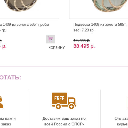
а 1409 из золота 585º пробы
Подвеска 1409 из золота 585º 
 гр.
вес: 7.23 гр.
В
.
176 990 р.
 р.
88 495 р.
КОРЗИНУ
ОТАТЬ:
ем вам и
Доставим ваш заказ по
Оплата
 заказ
всей России с СПСР-
курье