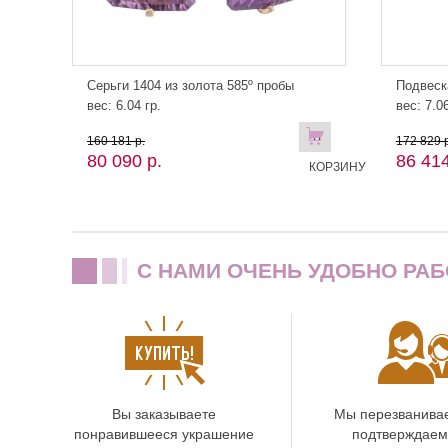
Серьги 1404 из золота 585º пробы
Подвеск
вес: 6.04 гр.
вес: 7.06
В
160 181 р.
172 829 р
80 090 р.
86 414
КОРЗИНУ
C НАМИ ОЧЕНЬ УДОБНО РАБ
Вы заказываете
Мы перезванива
понравившееся украшение
подтверждаем