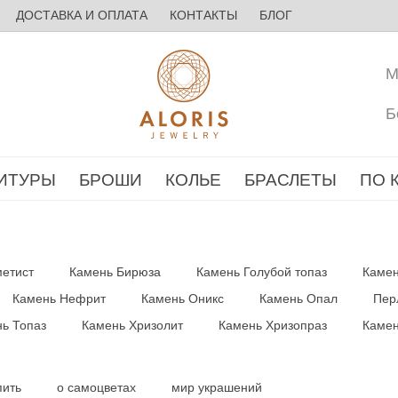
ДОСТАВКА И ОПЛАТА
КОНТАКТЫ
БЛОГ
М
Б
ИТУРЫ
БРОШИ
КОЛЬЕ
БРАСЛЕТЫ
ПО 
етист
Камень Бирюза
Камень Голубой топаз
Камен
Камень Нефрит
Камень Оникс
Камень Опал
Пер
ь Топаз
Камень Хризолит
Камень Хризопраз
Камен
пить
о самоцветах
мир украшений