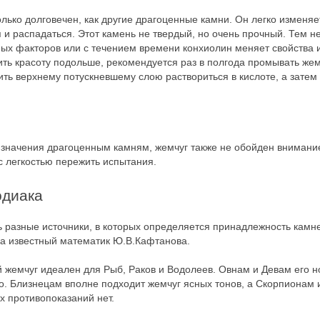
олько долговечен, как другие драгоценные камни. Он легко изменя
и распадаться. Этот камень не твердый, но очень прочный. Тем не
ных факторов или с течением времени конхиолин меняет свойства и
анить красоту подольше, рекомендуется раз в полгода промывать жем
ть верхнему потускневшему слою раствориться в кислоте, а затем
е значения драгоценным камням, жемчуг также не обойден внимани
с легкостью пережить испытания.
одиака
ть разные источники, в которых определяется принадлежность камн
ела известный математик Ю.В.Кафтанова.
й жемчуг идеален для Рыб, Раков и Водолеев. Овнам и Девам его 
но. Близнецам вполне подходит жемчуг ясных тонов, а Скорпионам 
х противопоказаний нет.