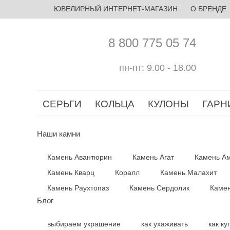
ЮВЕЛИРНЫЙ ИНТЕРНЕТ-МАГАЗИН
О БРЕНДЕ
8 800 775 05 74
пн-пт: 9.00 - 18.00
СЕРЬГИ
КОЛЬЦА
КУЛОНЫ
ГАРН
Наши камни
Камень Авантюрин
Камень Агат
Камень Ам
Камень Кварц
Коралл
Камень Малахит
Камень Раухтопаз
Камень Сердолик
Камен
Блог
выбираем украшение
как ухаживать
как ку