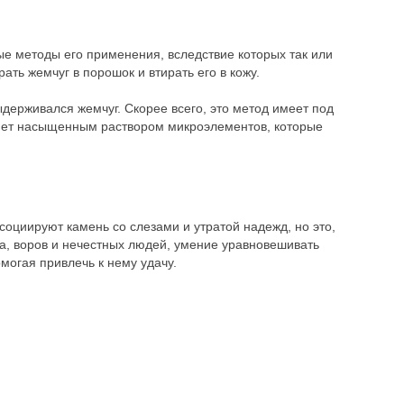
ые методы его применения, вследствие которых так или
ть жемчуг в порошок и втирать его в кожу.
держивался жемчуг. Скорее всего, это метод имеет под
танет насыщенным раствором микроэлементов, которые
социируют камень со слезами и утратой надежд, но это,
за, воров и нечестных людей, умение уравновешивать
омогая привлечь к нему удачу.