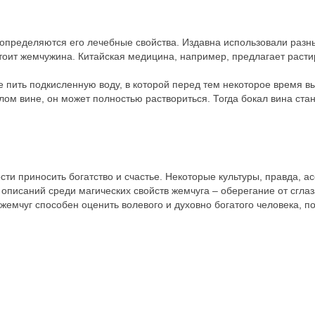
м определяются его лечебные свойства. Издавна использовали разн
тоит жемчужина. Китайская медицина, например, предлагает растира
пить подкисленную воду, в которой перед тем некоторое время вы
слом вине, он может полностью раствориться. Тогда бокал вина с
ти приносить богатство и счастье. Некоторые культуры, правда, ас
е описаний среди магических свойств жемчуга – оберегание от сгла
 жемчуг способен оценить волевого и духовно богатого человека, п