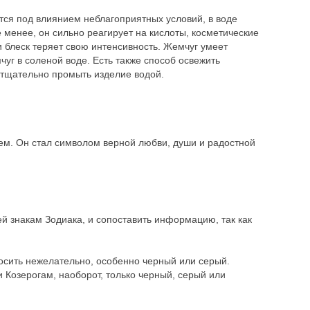
ется под влиянием неблагоприятных условий, в воде
 менее, он сильно реагирует на кислоты, косметические
 блеск теряет свою интенсивность. Жемчуг умеет
чуг в соленой воде. Есть также способ освежить
 тщательно промыть изделие водой.
ем. Он стал символом верной любви, души и радостной
ей знакам Зодиака, и сопоставить информацию, так как
носить нежелательно, особенно черный или серый.
и Козерогам, наоборот, только черный, серый или