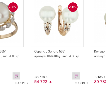
-50%
-50%
585º
Серьги, , Золото 585º
Кольцо,
 вес: 4.05 гр.
артикул 1097ЖКц , вес: 4.35 гр.
артикул 
В
В
109 446 р.
79 560 р
54 723 р.
39 780
КОРЗИНУ
КОРЗИНУ