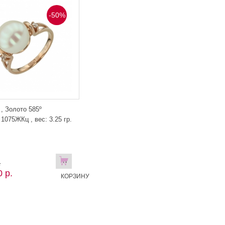
-50%
-50%
 , Золото 585º
Кольцо, , Золото 585º
1075ЖКц , вес: 3.25 гр.
артикул 1097ЖКц , вес: 2.76 гр.
В
В
.
69 442 р.
 р.
34 721 р.
КОРЗИНУ
КОРЗИНУ