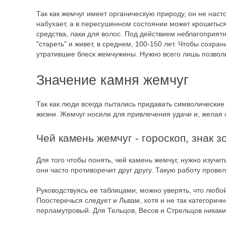
Так как жемчуг имеет органическую природу, он не наст
набухает, а в пересушенном состоянии может крошиться 
средства, лаки для волос. Под действием неблагоприят
"стареть" и живет, в среднем, 100-150 лет. Чтобы сохр
утратившие блеск жемчужины. Нужно всего лишь позволи
Значение камня жемчуг
Так как люди всегда пытались придавать символически
жизни. Жемчуг носили для привлечения удачи и, желая 
Чей камень жемчуг - гороскоп, знак з
Для того чтобы понять, чей камень жемчуг, нужно изучи
они часто противоречит друг другу. Такую работу пров
Руководствуясь ее таблицами, можно уверять, что любо
Поостеречься следует и Львам, хотя и не так категорич
перламутровый. Для Тельцов, Весов и Стрельцов никаки