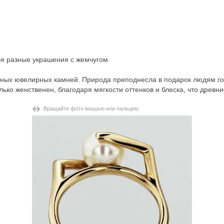
бя
разные украшения с жемчугом
.
ных ювелирных камней. Природа преподнесла в подарок людям гот
ько женственен, благодаря мягкости оттенков и блеска, что древн
Вращайте фото мышью или пальцем.