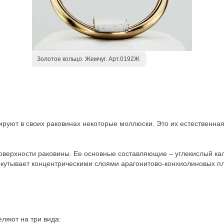
Золотое кольцо. Жемчуг. Арт.0192Ж
руют в своих раковинах некоторые моллюски. Это их естественна
верхности раковины. Ее основные составляющие – углекислый каль
кутывает концентрическими слоями арагонитово-конхиолиновых пла
ляют на три вида: