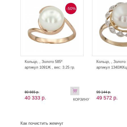
0%
-50%
Кольцо, , Золото 585º
Кольцо, , Золото 
 гр.
артикул 1091Ж , вес: 3.25 гр.
артикул 1340ЖКц ,
В
В
80 665 р.
99 144 р.
40 333 р.
49 572 р.
КОРЗИНУ
КОРЗИНУ
Как почистить жемчуг