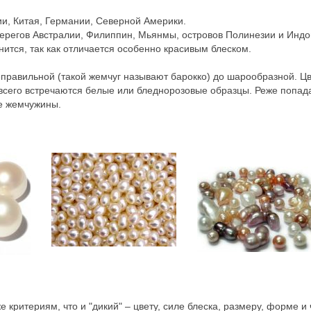
ии, Китая, Германии, Северной Америки.
ерегов Австралии, Филиппин, Мьянмы, островов Полинезии и Индо
ится, так как отличается особенно красивым блеском.
равильной (такой жемчуг называют барокко) до шарообразной. Цве
 всего встречаются белые или бледнорозовые образцы. Реже попад
ые жемчужины.
 критериям, что и "дикий" – цвету, силе блеска, размеру, форме и