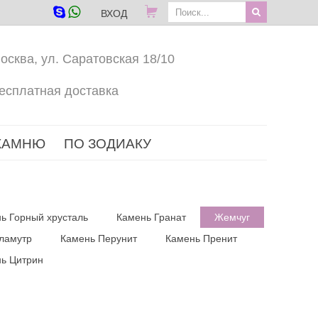
ВХОД
осква, ул. Саратовская 18/10
есплатная доставка
КАМНЮ
ПО ЗОДИАКУ
ь Горный хрусталь
Камень Гранат
Жемчуг
ламутр
Камень Перунит
Камень Пренит
ь Цитрин